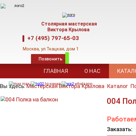
Столярная мастерская
Виктора Крылова
+7 (495) 797-65-03
Москва,
ул.Ткацкая, дом 1
Позвонить
E-mail: mkva@mail
.
ru,
www.kryloff.su
ГЛАВНАЯ
О НАС
КАТАЛ
Режим работы: 09-00 до 18-00
max
tg-канал
whatsapp
Вы здесь:
Мастерская Виктора Крылова
Каталог
По
004 Пол
Работае
Заказать: