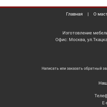
Главная
|
О мас
Изготовление мебели
Офис: Москва, ул.Ткацка
Написать или заказать обратный з
Наш
Теле
E-