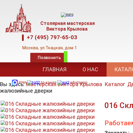
Столярная мастерская
Виктора Крылова
+7 (495) 797-65-03
Москва,
ул.Ткацкая, дом 1
Позвонить
E-mail: mkva@mail
.
ru,
www.kryloff.su
ГЛАВНАЯ
О НАС
КАТАЛ
Режим работы: 09-00 до 18-00
max
tg-канал
whatsapp
Вы здесь:
Мастерская Виктора Крылова
Каталог
Д
жалюзийные дверки
016 Ск
Работае
Заказать: