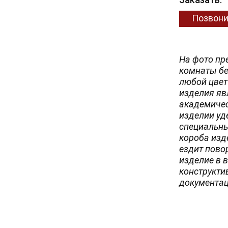
Позвони
На фото пр
комнаты бе
любой цвет 
изделия яв
академичес
изделии уд
специальны
короба изд
ездит пово
изделие в 
конструкти
документац