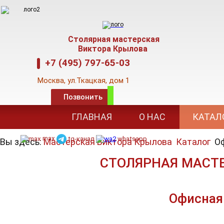
Столярная мастерская
Виктора Крылова
+7 (495) 797-65-03
Москва,
ул.Ткацкая, дом 1
Позвонить
E-mail: mkva@mail
.
ru,
www.kryloff.su
ГЛАВНАЯ
О НАС
КАТАЛ
Режим работы: 09-00 до 18-00
max
tg-канал
whatsapp
Вы здесь:
Мастерская Виктора Крылова
Каталог
Оф
СТОЛЯРНАЯ МАСТ
Офисная 